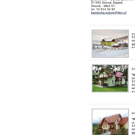
57-550 Stronie Śląskie,
Stronie - Wieś 57,
tel. 74 814 34 90
karolonka.pokoje@tlen.pl
(c
57
te
ww
e-
(c
"
(m
57
St
te
e-
(c
"
ul
57
te
ww