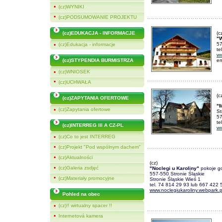
(cz)WYNIKI
(cz)PODSUMOWANIE PROJEKTU
(cz)EDUKACJA - INFORMACJE
(c
"W
57
(cz)Edukacja - informacje
te
ww
(cz)STYPENDIA BURMISTRZA
em
(cz)WNIOSEK
(cz)UCHWAŁA
(c
(cz)ZAPYTANIA OFERTOWE
"
(cz)Zapytania ofertowe
St
57
te
(cz)INTERREG III A CZ-PL
ww
(cz)Co to jest INTERREG
(cz)Projekt "Pod wspólnym dachem"
(cz)Aktualności
(cz)
(cz)Galeria zsdjęć
"Noclegi u Karoliny"
pokoje go
557-550 Stronie Śląskie
(cz)Materiały promocyjne
Stronie Śląskie Wieś 1
tel. 74 814 29 93 lub 667 422 
www.noclegiukaroliny.webpark.p
Pohled na obec
(cz)!! wirtualny spacer !!
Internetová kamera