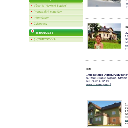
50
w
Věstník "Nowinki Śląskie"
e-
Propagační materiály
Informátory
Cyklotrasy
(c
(cz)ANKIETY
„
57
St
(cz)TURYSTYKA
te
ww
e-
(cz)
„Mieszkanie Agroturystyczne
57-550 Stronie Śląskie, Stronie
tel. 74 814 12 19
www.czarnagora.pl
(c
po
57
St
te
w
e-