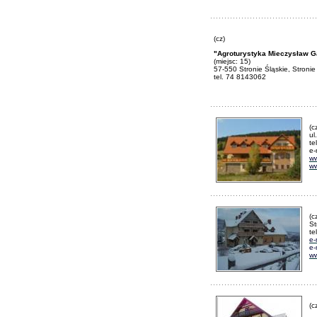
(cz)
"Agroturystyka Mieczysław G
(miejsc: 15)
57-550 Stronie Śląskie, Stronie
tel. 74 8143062
(c
ul
te
e-
ww
ww
(c
St
te
e-
e-
ww
(c