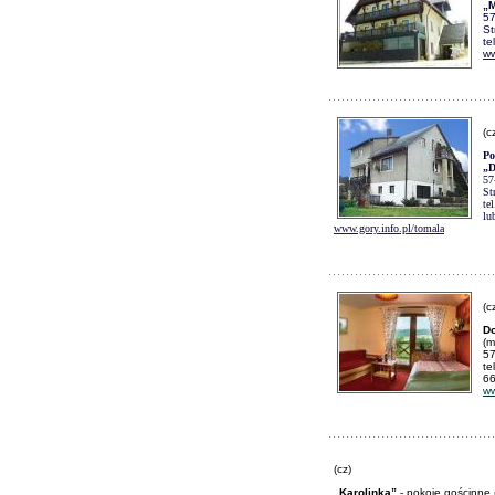
„M
57
St
te
ww
(c
Po
„D
57
St
te
lu
www.gory.info.pl/tomala
(c
D
(m
57
te
66
ww
(cz)
„Karolinka”
- pokoje gościnne (