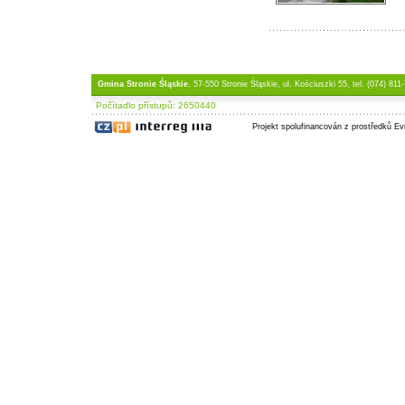
Gmina Stronie Śląskie
, 57-550 Stronie Śląskie, ul. Kościuszki 55, tel. (074) 811
Počítadlo přístupů: 2650440
Projekt spolufinancován z prostředků E