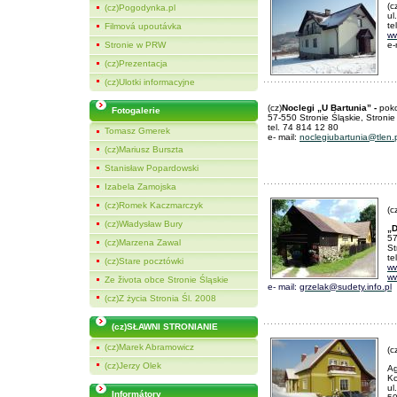
(c
(cz)Pogodynka.pl
ul
te
Filmová upoutávka
ww
Stronie w PRW
e-
(cz)Prezentacja
(cz)Ulotki informacyjne
(cz)
Noclegi „U Bartunia” -
poko
Fotogalerie
57-550 Stronie Śląskie, Stroni
tel. 74 814 12 80
Tomasz Gmerek
e- mail:
noclegiubartunia@tlen.
(cz)Mariusz Burszta
Stanisław Popardowski
Izabela Zamojska
(cz)Romek Kaczmarczyk
(c
(cz)Władysław Bury
„
57
(cz)Marzena Zawal
St
te
(cz)Stare pocztówki
ww
ww
Ze života obce Stronie Śląskie
e- mail:
grzelak@sudety.info.pl
(cz)Z życia Stronia Śl. 2008
(cz)SŁAWNI STRONIANIE
(cz)Marek Abramowicz
(c
(cz)Jerzy Olek
Ag
Ko
ul
Informátory