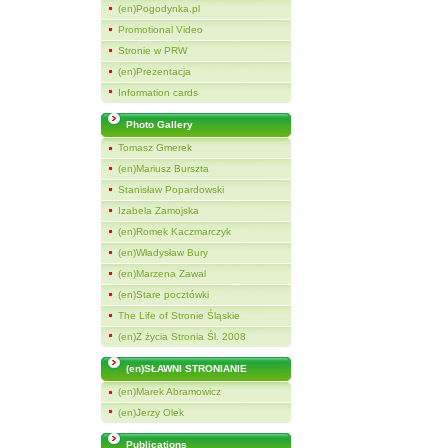
(en)Pogodynka.pl
Promotional Video
Stronie w PRW
(en)Prezentacja
Information cards
Photo Gallery
Tomasz Gmerek
(en)Mariusz Burszta
Stanisław Popardowski
Izabela Zamojska
(en)Romek Kaczmarczyk
(en)Władysław Bury
(en)Marzena Zawal
(en)Stare pocztówki
The Life of Stronie Śląskie
(en)Z życia Stronia Śl. 2008
(en)SŁAWNI STRONIANIE
(en)Marek Abramowicz
(en)Jerzy Olek
Publications