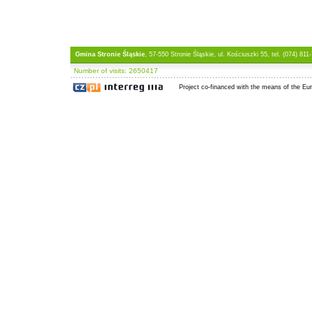
Gmina Stronie Śląskie
, 57-550 Stronie Śląskie, ul. Kościuszki 55, tel. (074) 811
Number of visits: 2650417
Project co-financed with the means of the E