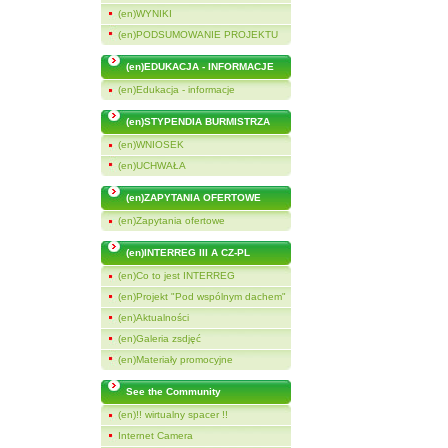
(en)WYNIKI
(en)PODSUMOWANIE PROJEKTU
(en)EDUKACJA - INFORMACJE
(en)Edukacja - informacje
(en)STYPENDIA BURMISTRZA
(en)WNIOSEK
(en)UCHWAŁA
(en)ZAPYTANIA OFERTOWE
(en)Zapytania ofertowe
(en)INTERREG III A CZ-PL
(en)Co to jest INTERREG
(en)Projekt "Pod wspólnym dachem"
(en)Aktualności
(en)Galeria zsdjęć
(en)Materiały promocyjne
See the Community
(en)!! wirtualny spacer !!
Internet Camera