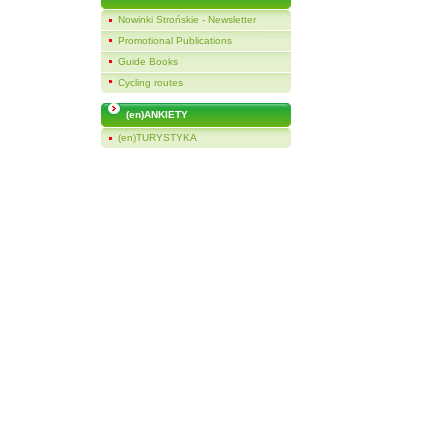
Nowinki Strońskie - Newsletter
Promotional Publications
Guide Books
Cycling routes
(en)ANKIETY
(en)TURYSTYKA