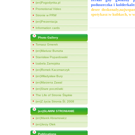
(en)Pogodynka.pl
poduszeczka i kołderka
le
Promotional Video
deser doskonały,
najwspan
spotykasz:
w kubkach, w w
Stronie w PRW
(en)Prezentacja
Information cards
Photo Gallery
Tomasz Gmerek
(en)Mariusz Burszta
Stanisław Popardowski
Izabela Zamojska
(en)Romek Kaczmarczyk
(en)Władysław Bury
(en)Marzena Zawal
(en)Stare pocztówki
The Life of Stronie Śląskie
(en)Z życia Stronia Śl. 2008
(en)SŁAWNI STRONIANIE
(en)Marek Abramowicz
(en)Jerzy Olek
Publications