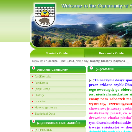
Welcome to the Community of St
Welcome to the Community of S
Tourist’s Guide
Resident’s Guide
Today is:
07.08.2026
, Time:
11:13
, Name-day:
Donaty, Olechny, Kajetana
(en)ZAGADKI
About the Community
(en)Kontakt
To naczynie dosyć spo
(en)
(en)Konto
przez szklane szybki
Obs
(en)e-urząd
tego owocu,
gdy go obieras
jest niesłychanie,
Łatwo si
History
znany nam robaczek
ma
Location
wytworny, czerwony,
cza
How to get to us
chowa swoje rzeczy osobis
miskę
każdy piesek, co w
Statistical Data
drewniana chatka pieska
tym drzewku zieloniutkie 
(en)DOSKONALENIE JAKOŚCI
trwają święta,
stoi w do
(en)PROJEKT
USŁUG
dziurki kluczyk się włoży,