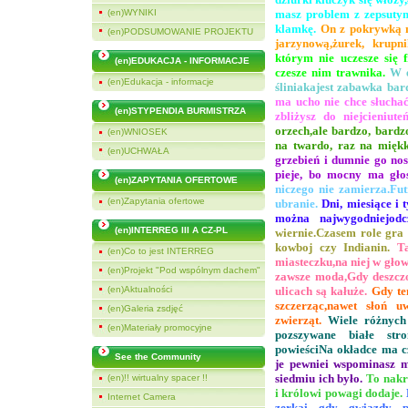
(en)WYNIKI
masz problem z zepsut
klamkę.
On z pokrywką
(en)PODSUMOWANIE PROJEKTU
jarzynową,
żurek, krupn
którym
nie uczesze się f
(en)EDUKACJA - INFORMACJE
czesze nim trawnika.
W 
(en)Edukacja - informacje
śliniaka
jest zabawka bar
ma ucho nie chce słuchać
(en)STYPENDIA BURMISTRZA
zbliżysz do niej
cieniute
orzech,
ale bardzo, bardz
(en)WNIOSEK
na twardo, raz na miękk
(en)UCHWAŁA
grzebień i dumnie go nos
pieje, bo mocny ma głos
(en)ZAPYTANIA OFERTOWE
niczego nie zamierza.
Fut
(en)Zapytania ofertowe
ubranie.
Dni, miesiące i 
można najwygodniej
odc
(en)INTERREG III A CZ-PL
wiernie.
Czasem role gra
kowboj czy Indianin.
T
(en)Co to jest INTERREG
miasteczku,
na niej w głow
(en)Projekt "Pod wspólnym dachem"
zawsze moda,
Gdy deszcz
(en)Aktualności
ulicach są kałuże.
Gdy te
szczerząc,
nawet słoń uw
(en)Galeria zsdjęć
zwierząt.
Wiele różnych
(en)Materiały promocyjne
pozszywane białe stro
powieści
Na okładce ma cz
See the Community
je pewnie
i wspominasz m
siedmiu ich było.
To nakr
(en)!! wirtualny spacer !!
i królowi
powagi dodaje.
Internet Camera
zerka
i gdy gwiazdy po