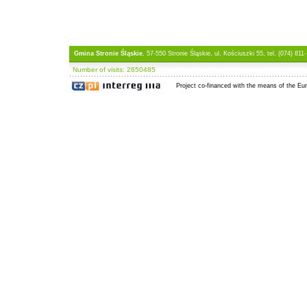
Gmina Stronie Śląskie
, 57-550 Stronie Śląskie, ul. Kościuszki 55, tel. (074) 811
Number of visits: 2650485
Project co-financed with the means of the E