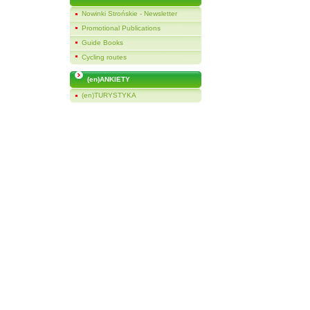
Nowinki Strońskie - Newsletter
Promotional Publications
Guide Books
Cycling routes
(en)ANKIETY
(en)TURYSTYKA