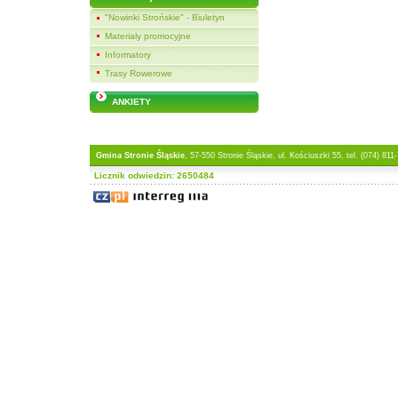
"Nowinki Strońskie" - Biuletyn
Materialy promocyjne
Informatory
Trasy Rowerowe
ANKIETY
Gmina Stronie Śląskie
, 57-550 Stronie Śląskie, ul. Kościuszki 55, tel. (074) 811
Licznik odwiedzin: 2650484
Projekt współfinansowany 
Programu INTER