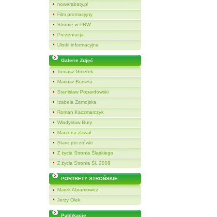
nowerabaty.pl
Film promocyjny
Stronie w PRW
Prezentacja
Ulotki informacyjne
Galerie Zdjęć
Tomasz Gmerek
Mariusz Burszta
Stanisław Popardowski
Izabela Zamojska
Roman Kaczmarczyk
Władysław Bury
Marzena Zawal
Stare pocztówki
Z życia Stronia Śląskiego
Z życia Stronia Śl. 2008
PORTRETY STROŃSKIE
Marek Abramowicz
Jerzy Olek
Publikacje