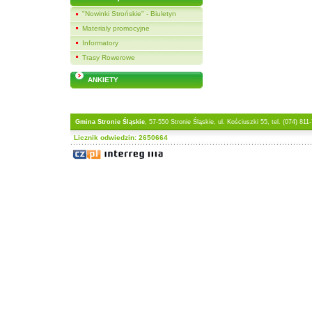
"Nowinki Strońskie" - Biuletyn
Materialy promocyjne
Informatory
Trasy Rowerowe
ANKIETY
Gmina Stronie Śląskie
, 57-550 Stronie Śląskie, ul. Kościuszki 55, tel. (074) 811
Licznik odwiedzin: 2650664
Projekt współfinansowany 
Programu INTER