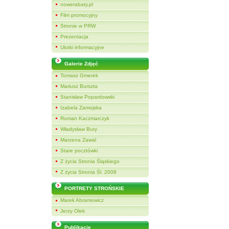
nowerabaty.pl
Film promocyjny
Stronie w PRW
Prezentacja
Ulotki informacyjne
Galerie Zdjęć
Tomasz Gmerek
Mariusz Burszta
Stanisław Popardowski
Izabela Zamojska
Roman Kaczmarczyk
Władysław Bury
Marzena Zawal
Stare pocztówki
Z życia Stronia Śląskiego
Z życia Stronia Śl. 2008
PORTRETY STROŃSKIE
Marek Abramowicz
Jerzy Olek
Publikacje