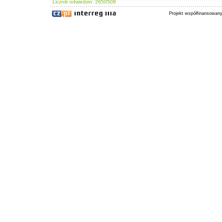
Licznik odwiedzin: 2650508
Projekt współfinansowan