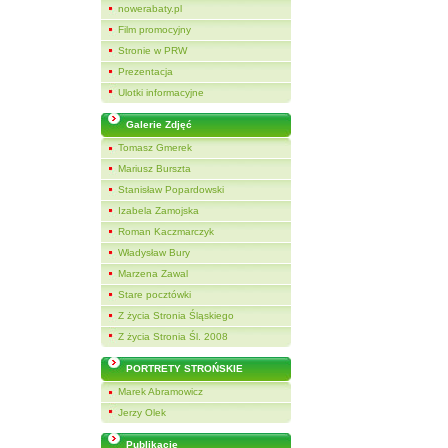
nowerabaty.pl
Film promocyjny
Stronie w PRW
Prezentacja
Ulotki informacyjne
Galerie Zdjęć
Tomasz Gmerek
Mariusz Burszta
Stanisław Popardowski
Izabela Zamojska
Roman Kaczmarczyk
Władysław Bury
Marzena Zawal
Stare pocztówki
Z życia Stronia Śląskiego
Z życia Stronia Śl. 2008
PORTRETY STROŃSKIE
Marek Abramowicz
Jerzy Olek
Publikacje