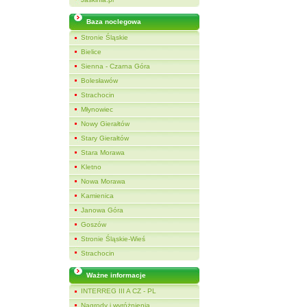
Baza noclegowa
Stronie Śląskie
Bielice
Sienna - Czarna Góra
Bolesławów
Strachocin
Młynowiec
Nowy Gierałtów
Stary Gierałtów
Stara Morawa
Kletno
Nowa Morawa
Kamienica
Janowa Góra
Goszów
Stronie Śląskie-Wieś
Strachocin
Ważne informacje
INTERREG III A CZ - PL
Nagrody i wyróżnienia