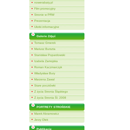
nowerabaty.pl
Film promocyjny
Stronie w PRW
Prezentacja
Ulotki informacyjne
Galerie Zdjęć
Tomasz Gmerek
Mariusz Burszta
Stanisław Popardowski
Izabela Zamojska
Roman Kaczmarczyk
Władysław Bury
Marzena Zawal
Stare pocztówki
Z życia Stronia Śląskiego
Z życia Stronia Śl. 2008
PORTRETY STROŃSKIE
Marek Abramowicz
Jerzy Olek
Publikacje