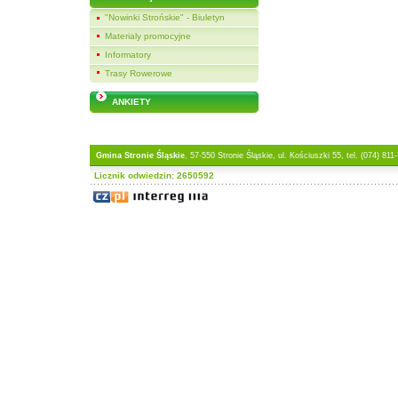
"Nowinki Strońskie" - Biuletyn
Materialy promocyjne
Informatory
Trasy Rowerowe
ANKIETY
Gmina Stronie Śląskie
, 57-550 Stronie Śląskie, ul. Kościuszki 55, tel. (074) 811
Licznik odwiedzin: 2650592
Projekt współfinansowany 
Programu INTER